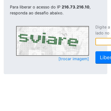
Para liberar o acesso
do IP
216.73.216.10
,
responda ao desafio abaixo.
Digite 
lado no
[trocar imagem]