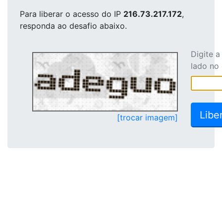
Para liberar o acesso
do IP
216.73.217.172
,
responda ao desafio abaixo.
Digite 
lado no
[trocar imagem]